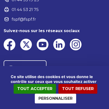
01 44 53 21 75
fspf@fspf.fr
Suivez-nous sur les réseaux sociaux
Nous contacter
Ce site utilise des cookies et vous donne le
contrôle sur ceux que vous souhaitez activer
TOUT ACCEPTER
TOUT REFUSER
®2025 FSPF – Tous droits réservés
Mentions légales
Données personnelles
PERSONNALISER
Politiques cookies
Kit presse
Crédits