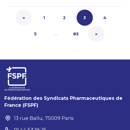
«
1
2
3
4
5
…
85
»
Fédération des Syndicats Pharmaceutiques de
France (FSPF)
13 rue Ballu, 75009 Paris
01 44 53 19 25