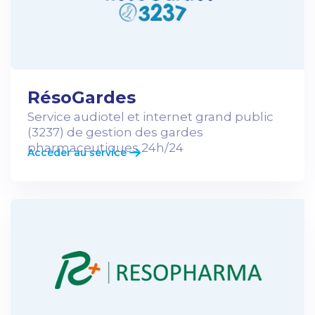
RésoGardes
Service audiotel et internet grand public
(3237) de gestion des gardes
pharmaceutiques 24h/24​
Accèder au service