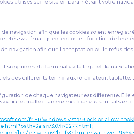
okies utilisés sur le site en paramétrant votre navig
el de navigation afin que les cookies soient enregist
re rejetés systématiquement ou en fonction de leur 
e navigation afin que l’acceptation ou le refus de
 supprimés du terminal via le logiciel de navigatio
iels des différents terminaux (ordinateur, tablette
nfiguration de chaque navigateur est différente. Elle
savoir de quelle manière modifier vos souhaits en ma
rosoft.com/fr-FR/windows-vista/Block-or-allow-cook
le.html?path=Safari/3.0/fr/9277.html
;
chrome/bin/answer.py?hl=fr&hlrm=en&answer=9564