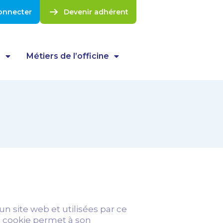
onnecter
Devenir adhérent
s
Métiers de l’officine
n site web et utilisées par ce
un cookie permet à son