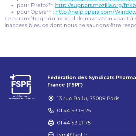
pour Firefox™
http://support.mozilla.org/f
pour Opera™ :
http://help.opera.com/Windows
Le paramétrage du logiciel de navigation visant à 
inaccessibles, ce dont nous ne saurions être resp
Fédération des Syndicats Pharm
France (FSPF)
13 rue Ballu, 75009 Paris
01 44 53 19 25
01 44 53 21 75
fspf@fspf.fr