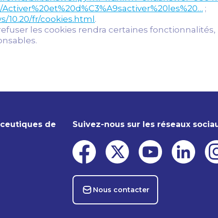
r/kb/Activer%20et%20d%C3%A9sactiver%20les%20…
;
/10.20/fr/cookies.html
.
refuser les cookies rendra certaines fonctionnalités,
onsables.
aceutiques de
Suivez-nous sur les réseaux socia
Nous contacter