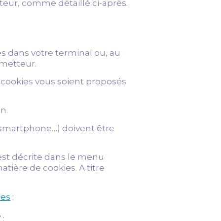
ateur, comme détaillé ci-après.
rés dans votre terminal ou, au
émetteur.
s cookies vous soient proposés
n.
, smartphone…) doivent être
 est décrite dans le menu
tière de cookies. A titre
ies
;
7
;