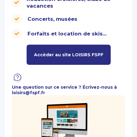
vacances
SE
R
VICES
È
PRIVIL
GES
Concerts, musées
Forfaits et location de skis...
Accèder au site LOISIRS FSPF
SE
R
VICES
ENTREPRISE
Une question sur ce service ? Écrivez-nous à
loisirs@fspf.fr