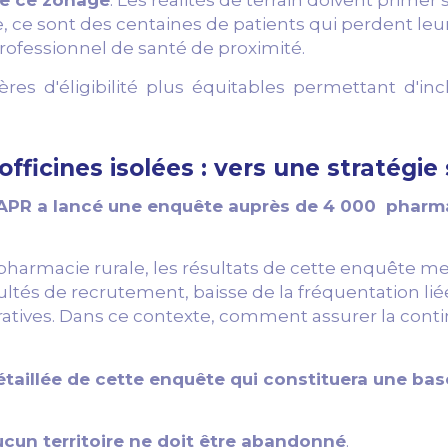
de ce zonage
. Les réalités de terrain doivent primer
e, ce sont des centaines de patients qui perdent leur
ofessionnel de santé de proximité.
tères d'éligibilité plus équitables permettant d'
officines isolées : vers une stratégie
 l’APR a lancé une enquête auprès de 4 000 pharma
pharmacie rurale, les résultats de cette enquête 
ltés de recrutement, baisse de la fréquentation liée 
atives. Dans ce contexte, comment assurer la continu
aillée de cette enquête qui constituera une bas
cun territoire ne doit être abandonné
.