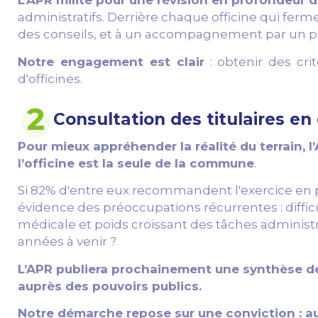
L’APR milite pour une révision en profondeur 
administratifs. Derrière chaque officine qui ferm
des conseils, et à un accompagnement par un pr
Notre engagement est clair
: obtenir des cri
d'officines.
Consultation des titulaires en 
Pour mieux appréhender la réalité du terrain,
l’officine est la seule de la commune
.
Si 82% d'entre eux recommandent l'exercice en 
évidence des préoccupations récurrentes : difficu
médicale et poids croissant des tâches administr
années à venir ?
L’APR publiera prochainement une synthèse dét
auprès des pouvoirs publics.
Notre démarche repose sur une conviction : au