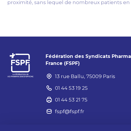
proximité, sans lequel de nombreux patients en 
Fédération des Syndicats Pharm
France (FSPF)
13 rue Ballu, 75009 Paris
01 44 53 19 25
01 44 53 21 75
fspf@fspf.fr