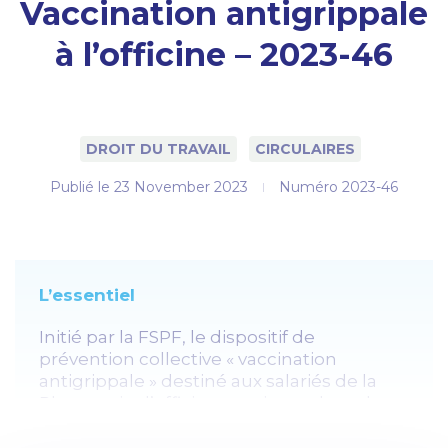
Vaccination antigrippale
à l’officine – 2023-46
DROIT DU TRAVAIL
CIRCULAIRES
Publié le
23 November 2023
Numéro 2023-46
L’essentiel
Initié par la FSPF, le dispositif de
prévention collective « vaccination
antigrippale » destiné aux salariés de la
Pharmacie d’officine et mis en place dans
le cadre du fonds HDS (haut degré de
solidarité) est reconduit pour la