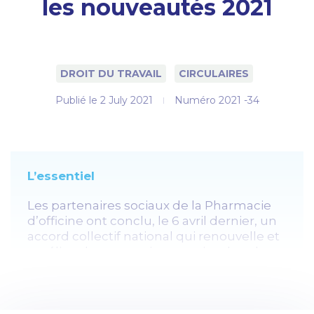
les nouveautés 2021
DROIT DU TRAVAIL
CIRCULAIRES
Publié le
2 July 2021
Numéro 2021 -34
L’essentiel
Les partenaires sociaux de la Pharmacie
d’officine ont conclu, le 6 avril dernier, un
accord collectif national qui renouvelle et
améliore les prestations servies dans le
cadre du Fonds « Haut degré de
solidarité » (HDS) pour 2021. Parmi les
nouveautés, la possibilité d’une prise en
charge partielle de la quote-part salariée