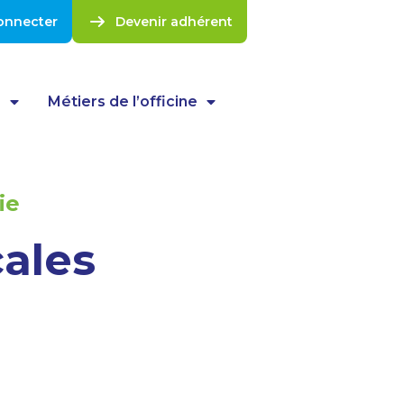
onnecter
Devenir adhérent
s
Métiers de l’officine
ie
ales