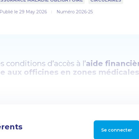
ASSURANCE MALADIE OBLIGATOIRE
CIRCULAIRES
Publié le
29 May 2026
Numéro 2026-25
s conditions d’accès à l’
aide financiè
e aux officines en zones médicales
 sur la base d’une enveloppe annuelle
 plafond de
20 000 euros par officine
 de l’aide
, l’officine devra désormais 
ne zone sous-dense en médecins
, c’
érents
Se connecter
risée par une offre de soins insuffisa