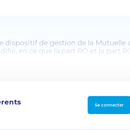
 le dispositif de gestion de la Mutuelle c
fié, en ce que la part RO et la part R
Depuis cette date, la gestion en tiers-
u régime obligatoire, est assurée par S
ntaire, cette dernière est gérée par I
à jour leur carte vitale depuis cette d
t prévue pour le paiement des profess
érents
Se connecter