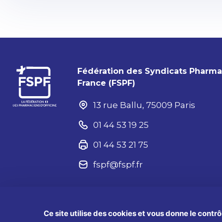
Fédération des Syndicats Pharm
France (FSPF)
13 rue Ballu, 75009 Paris
01 44 53 19 25
01 44 53 21 75
fspf@fspf.fr
Aide
Ce site utilise des cookies et vous donne le contr
Mentions légale
®2025 FSPF – Tous droits réservés