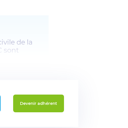
ivile de la
C sont
payant des
olsantis.
Santé. Les
ate, une
ionnels de
Devenir adhérent