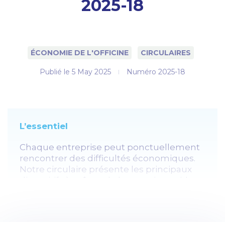
2025-18
ÉCONOMIE DE L'OFFICINE
CIRCULAIRES
Publié le
5 May 2025
Numéro 2025-18
L’essentiel
Chaque entreprise peut ponctuellement
rencontrer des difficultés économiques.
Notre circulaire présente les principaux
dispositifs à même de leur venir en aide
en cas de difficultés économiques,
qu’elles soient ponctuelles ou durables.