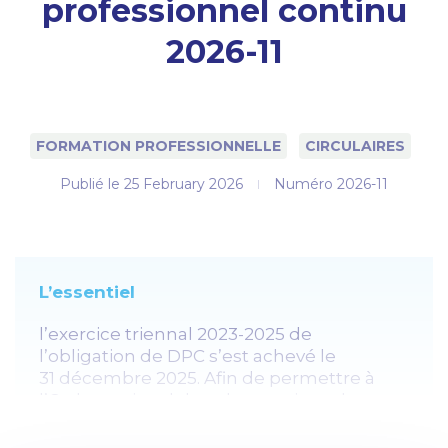
professionnel continu
2026-11
FORMATION PROFESSIONNELLE
CIRCULAIRES
Publié le
25 February 2026
Numéro 2026-11
L’essentiel
l’exercice triennal 2023-2025 de
l’obligation de DPC s’est achevé le
31 décembre 2025. Afin de permettre à
l’Ordre national des pharmaciens de
procéder au contrôle du respect, par les
pharmaciens titulaires et adjoints, de leur