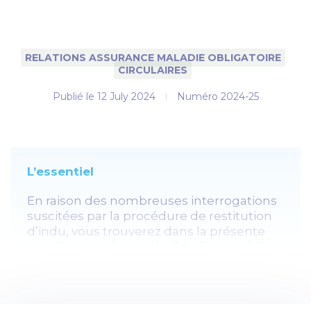
RELATIONS ASSURANCE MALADIE OBLIGATOIRE
CIRCULAIRES
Publié le
12 July 2024
Numéro 2024-25
L’essentiel
En raison des nombreuses interrogations
suscitées par la procédure de restitution
d’indu, vous trouverez dans la présente
circulaire un récapitulatif de l’ensemble
des procédures relatives au contrôle et au
contentieux de la facturation,
accompagné de conseils juridiques pour
appréhender au mieux cette situation.