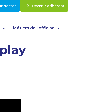
onnecter
Devenir adhérent
s
Métiers de l’officine
play