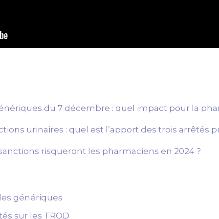
génériques du 7 décembre : quel impact pour la ph
ions urinaires : quel est l’apport des trois arrêtés p
es sanctions risqueront les pharmaciens en 2024 ?
 des génériques
êtés sur les TROD