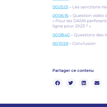
00:05:01
– Les sanctions ris
00:06:16
– Question vidéo d
«
Pour les DASRI perforants 
ligne pour 2023 ?
».
00:08:40
– Questions des I
00:10:59
– Conclusion
Partager ce contenu