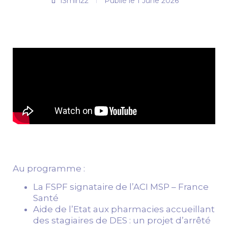
13min22
Publié le
1 June 2026
Au programme :
La FSPF signataire de l’ACI MSP – France
Santé
Aide de l’Etat aux pharmacies accueillant
des stagiaires de DES : un projet d’arrêté