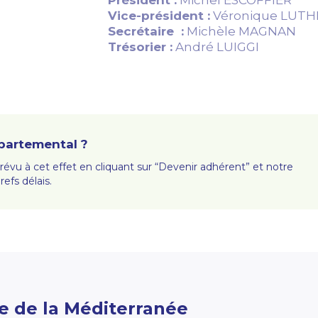
Président :
Michel ESCOFFIER
Vice-président :
Véronique LUTH
Secrétaire :
Michèle MAGNAN
Trésorier :
André LUIGGI
partemental ?
prévu à cet effet en cliquant sur “Devenir adhérent” et notre
efs délais.
e de la Méditerranée