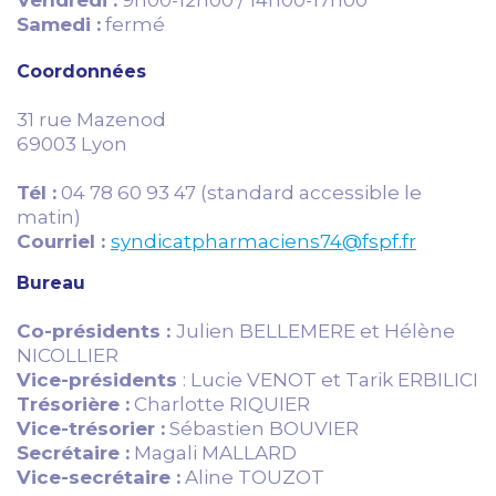
Vendredi :
9h00-12h00 / 14h00-17h00
Samedi :
fermé
Coordonnées
31 rue Mazenod
69003 Lyon
Tél :
04 78 60 93 47 (standard accessible le
matin)
Courriel :
syndicatpharmaciens74@fspf.fr
Bureau
Co-présidents :
Julien BELLEMERE et Hélène
NICOLLIER
Vice-présidents
: Lucie VENOT et Tarik ERBILICI
Trésorière :
Charlotte RIQUIER
Vice-trésorier :
Sébastien BOUVIER
Secrétaire :
Magali MALLARD
Vice-secrétaire :
Aline TOUZOT