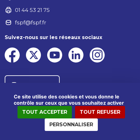
01 44 53 21 75
fspf@fspf.fr
Suivez-nous sur les réseaux sociaux
Nous contacter
Ce site utilise des cookies et vous donne le
contrôle sur ceux que vous souhaitez activer
TOUT ACCEPTER
TOUT REFUSER
®2025 FSPF – Tous droits réservés
Mentions légales
Données personnelles
PERSONNALISER
Politiques cookies
Kit presse
Crédits