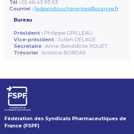
Tél :
05 46 43 93 93
Courriel :
fedepoitoucharentes@orange.fr
Bureau
Président :
Philippe GRILLEAU
Vice-président
: Julien DELAGE
Secrétaire
: Anne-Bénédicte ROUET
Trésorier
: Antoine BORDAS
Fédération des Syndicats Pharmaceutiques de
France (FSPF)