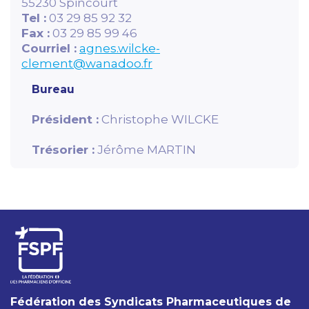
55230 Spincourt
Tel :
03 29 85 92 32
Fax :
03 29 85 99 46
Courriel :
agnes.wilcke-
clement@wanadoo.fr
Bureau
Président :
Christophe WILCKE
Trésorier :
Jérôme MARTIN
Fédération des Syndicats Pharmaceutiques de