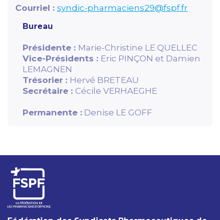
Courriel :
syndic-pharmaciens29@fspf.fr
Bureau
Présidente :
Marie-Christine LE QUELLEC
Vice-Présidents :
Eric PINÇON et Damien
LEMAGNEN
Trésorier :
Hervé BRETEAU
Secrétaire :
Cécile VERHAEGHE
Permanente :
Denise LE GOFF