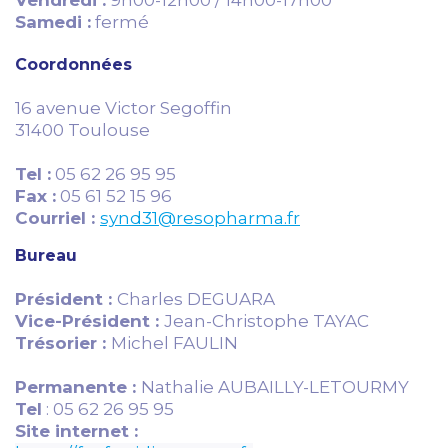
Vendredi :
9h00-12h00 / 14h00-17h00
Samedi :
fermé
Coordonnées
1
6 avenue Victor Segoffin
31400 Toulouse
Tel :
05 62 26 95 95
Fax :
05 61 52 15 96
Courriel :
synd31@resopharma.fr
Bureau
Président
:
Charles DEGUARA
Vice-Président :
Jean-Christophe TAYAC
Trésorier :
Michel FAULIN
Permanente :
Nathalie AUBAILLY-LETOURMY
Tel
: 05 62 26 95 95
Site internet :