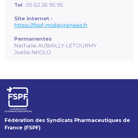
Tel
: 05 62 26 95 95
Site internet :
https://fspf-midipyrenees.fr
Permanentes
:
Nathalie AUBAILLY-LETOURMY
Joëlle NKOLO
Fédération des Syndicats Pharmaceutiques de
France (FSPF)