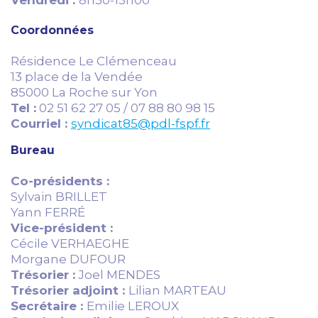
Vendredi :
8h30-13h00
Coordonnées
Résidence Le Clémenceau
13 place de la Vendée
85000 La Roche sur Yon
Tel :
02 51 62 27 05 / 07 88 80 98 15
Courriel :
syndicat85@pdl-fspf.fr
Bureau
Co-présidents :
Sylvain BRILLET
Yann FERRÉ
Vice-président :
C
écile VERHAEGHE
Morgane DUFOUR
Trésorier :
Joel MENDES
Trésorier adjoint :
Lilian MARTEAU
Secrétaire :
Emilie LEROUX