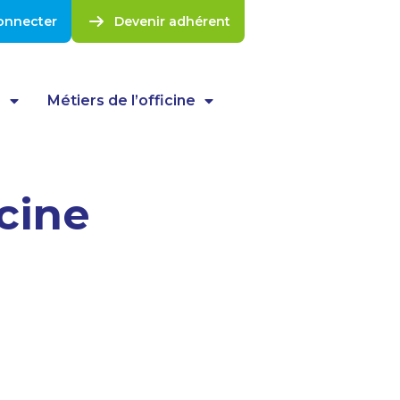
onnecter
Devenir adhérent
s
Métiers de l’officine
cine