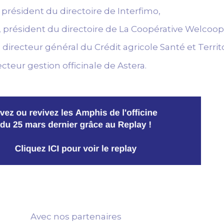
 président du directoire de Interfimo,
résident du directoire de La Coopérative Welcoop
irecteur général du Crédit agricole Santé et Territo
cteur gestion officinale de Astera.
Avec nos partenaires