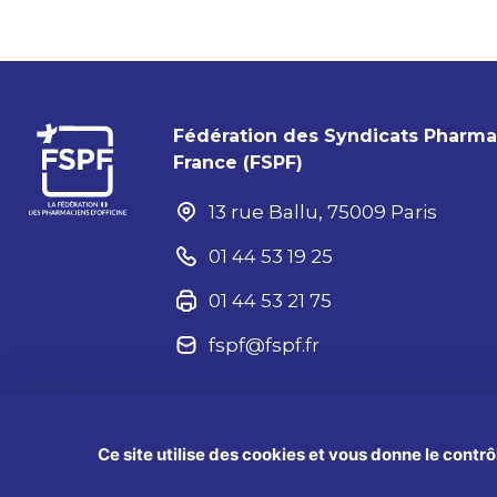
Fédération des Syndicats Pharm
France (FSPF)
13 rue Ballu, 75009 Paris
01 44 53 19 25
01 44 53 21 75
fspf@fspf.fr
Aide
Ce site utilise des cookies et vous donne le contr
Mentions légale
®2025 FSPF – Tous droits réservés