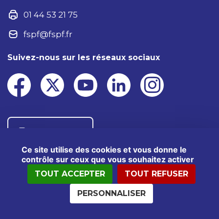
01 44 53 21 75
fspf@fspf.fr
Suivez-nous sur les réseaux sociaux
Nous contacter
Ce site utilise des cookies et vous donne le
contrôle sur ceux que vous souhaitez activer
TOUT ACCEPTER
TOUT REFUSER
®2025 FSPF – Tous droits réservés
Mentions légales
Données personnelles
PERSONNALISER
Politiques cookies
Kit presse
Crédits