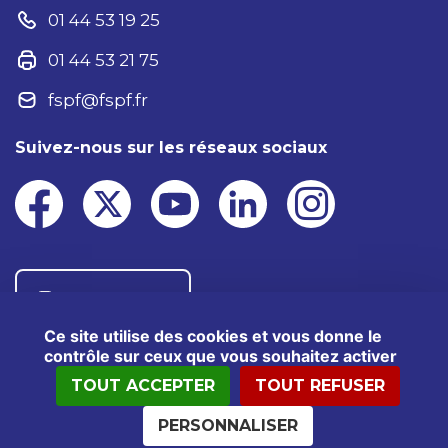
01 44 53 19 25
01 44 53 21 75
fspf@fspf.fr
Suivez-nous sur les réseaux sociaux
Nous contacter
Ce site utilise des cookies et vous donne le
contrôle sur ceux que vous souhaitez activer
TOUT ACCEPTER
TOUT REFUSER
®2025 FSPF – Tous droits réservés
Mentions légales
Données personnelles
PERSONNALISER
Politiques cookies
Kit presse
Crédits