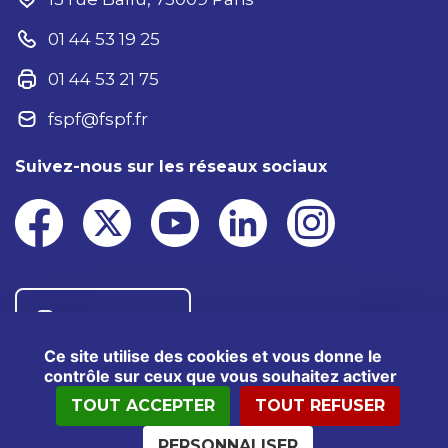
01 44 53 19 25
01 44 53 21 75
fspf@fspf.fr
Suivez-nous sur les réseaux sociaux
Nous contacter
Ce site utilise des cookies et vous donne le
contrôle sur ceux que vous souhaitez activer
TOUT ACCEPTER
TOUT REFUSER
®2025 FSPF – Tous droits réservés
Mentions légales
Données personnelles
PERSONNALISER