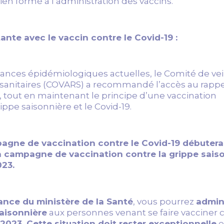
en formé à l’administration des vaccins.
nte avec le vaccin contre le Covid-19 :
nces épidémiologiques actuelles, le Comité de veil
s sanitaires (COVARS) a recommandé l’accès au rappe
9, tout en maintenant le principe d’une vaccination
ppe saisonnière et le Covid-19.
agne de vaccination contre le Covid-19 débutera 
a campagne de vaccination contre la grippe sais
023.
ance du ministère de la Santé
, vous pourrez
admini
saisonnière
aux personnes venant se faire vacciner c
 2023. Cette situation doit rester exceptionnelle
e