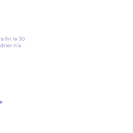
 fin le 30
rier n’a
e