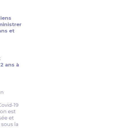
iens
ministrer
ans et
t
 2 ans à
en
Covid-19
ion est
sée et
 sous la