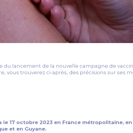
ure du lancement de la nouvelle campagne de vacci
re, vous trouverez ci-après, des précisions sur ses m
 le 17 octobre 2023 en France métropolitaine, en
que et en Guyane.