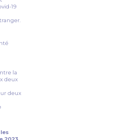
ovid-19
tranger.
anté
tre la
ux deux
sur deux
e
 les
e 2023.