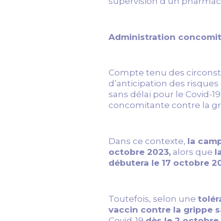
supervision d’un pharmaci
Administration concomita
Compte tenu des circonsta
d’anticipation des risque
sans délai pour le Covid-1
concomitante contre la gri
Dans ce contexte,
la camp
octobre 2023,
alors que
l
débutera le 17 octobre 2
Toutefois, selon une
tolér
vaccin contre la grippe 
Covid-19
dès le 2 octobre