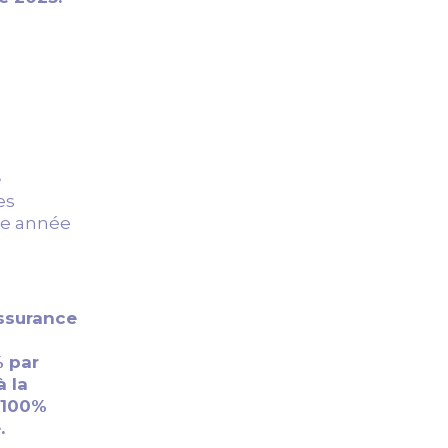
e
es
que année
Assurance
% par
 la
 100%
.