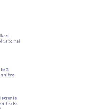
le et
l vaccinal
le 2
onnière
strer le
ontre le
t