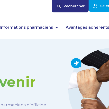
Se c
Informations pharmaciens
Avantages adhérent
avenir
harmaciens d’officine.